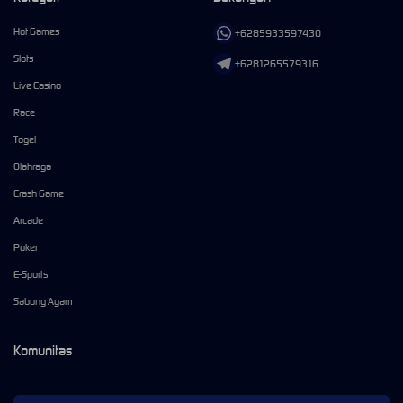
Hot Games
+6285933597430
Slots
+6281265579316
Live Casino
Race
Togel
Olahraga
Crash Game
Arcade
Poker
E-Sports
Sabung Ayam
Komunitas