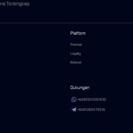
ine Terlengkap
Platform
Promosi
Loyalty
Referral
Dukungan
+6285933597430
+6281265579316