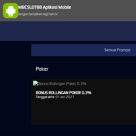
MBCSLOT88 Aplikasi Mobile
Jangan tampilkan lagi hari ini
Semua Promosi
Poker
BONUS ROLLINGAN POKER 0.3%
Tanggal akhir:
01-Jan-2027