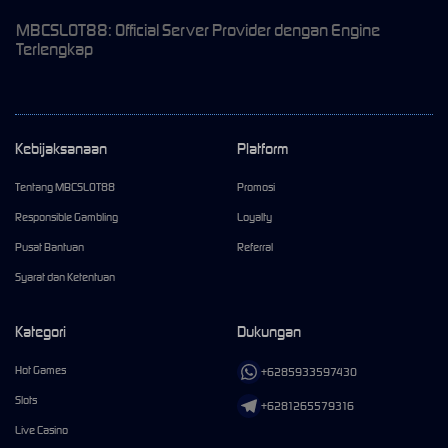
MBCSLOT88: Official Server Provider dengan Engine
Terlengkap
Kebijaksanaan
Platform
Tentang MBCSLOT88
Promosi
Responsible Gambling
Loyalty
Pusat Bantuan
Referral
Syarat dan Ketentuan
Kategori
Dukungan
Hot Games
+6285933597430
Slots
+6281265579316
Live Casino