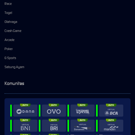
Race
Togel
Olahraga
Crash Game
Arcade
Poker
E-Sports
Sabung Ayam
Komunitas