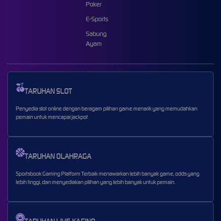
Poker
E-Sports
Sabung
Ayam
TARUHAN SLOT
Penyedia slot online dengan beragam pilihan game menarik yang memudahkan
pemain untuk mencapai jackpot
TARUHAN OLAHRAGA
Sportsbook Gaming Platform Terbaik menawarkan lebih banyak game, odds yang
lebih tinggi, dan menyediakan pilihan yang lebih banyak untuk pemain.