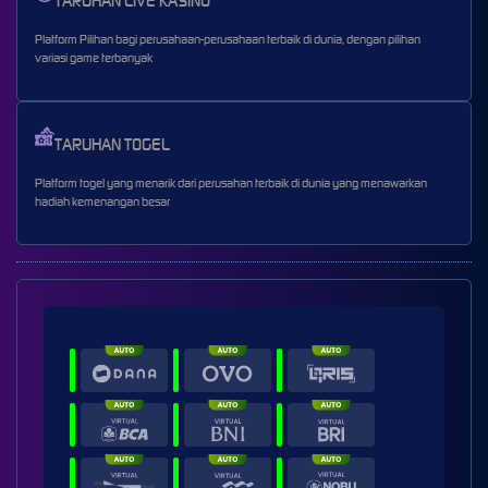
TARUHAN LIVE KASINO
Platform Pilihan bagi perusahaan-perusahaan terbaik di dunia, dengan pilihan
variasi game terbanyak
TARUHAN TOGEL
Platform togel yang menarik dari perusahan terbaik di dunia yang menawarkan
hadiah kemenangan besar