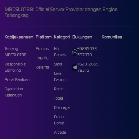
MBCSLOT88: Official Server Provider dengan Engine
Terlengkap
Kebijaksanaan
Platform
Kategori
Dukungan
Komunitas
Tentang
Promosi
Hot
+6285933
MBCSLOT88
Games
597430
Loyalty
Responsible
Slots
+62812655
Referral
Gambling
79316
Live
Pusat Bantuan
Casino
Syarat dan
Race
Ketentuan
Togel
Olahraga
Crash
Game
Arcade