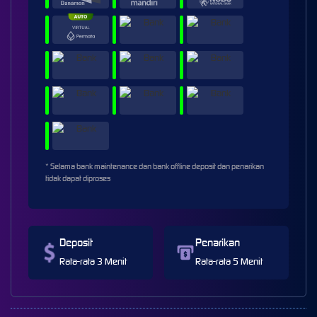
* Selama bank maintenance dan bank offline deposit dan penarikan
tidak dapat diproses
Deposit
Penarikan
Rata-rata 3 Menit
Rata-rata 5 Menit