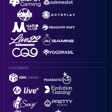
Live Casino