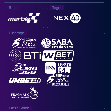
Race
Togel
Olahraga
Crash Game