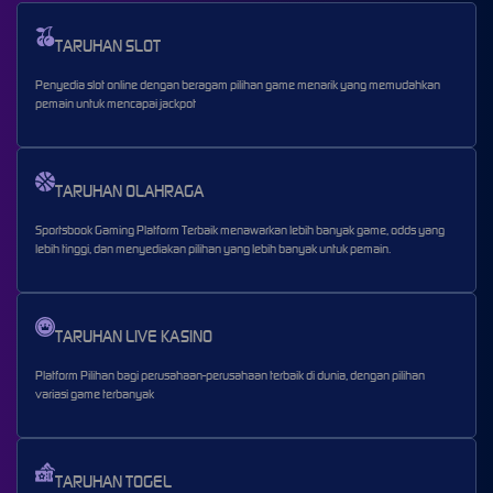
TARUHAN SLOT
Penyedia slot online dengan beragam pilihan game menarik yang memudahkan
pemain untuk mencapai jackpot
TARUHAN OLAHRAGA
Sportsbook Gaming Platform Terbaik menawarkan lebih banyak game, odds yang
lebih tinggi, dan menyediakan pilihan yang lebih banyak untuk pemain.
TARUHAN LIVE KASINO
Platform Pilihan bagi perusahaan-perusahaan terbaik di dunia, dengan pilihan
variasi game terbanyak
TARUHAN TOGEL