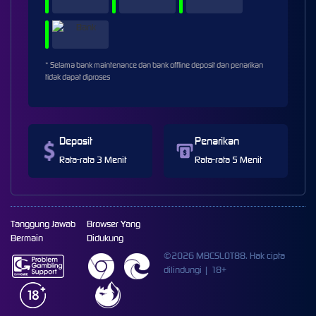
* Selama bank maintenance dan bank offline deposit dan penarikan
tidak dapat diproses
Deposit
Penarikan
Rata-rata 3 Menit
Rata-rata 5 Menit
Tanggung Jawab
Browser Yang
Bermain
Didukung
©2026 MBCSLOT88. Hak cipta
dilindungi | 18+