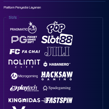
Platform Penyedia Layanan
Slots