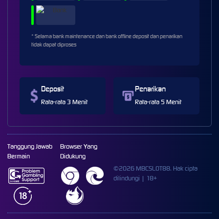
* Selama bank maintenance dan bank offline deposit dan penarikan
tidak dapat diproses
Deposit
Penarikan
Rata-rata 3 Menit
Rata-rata 5 Menit
Tanggung Jawab
Browser Yang
Bermain
Didukung
©2026 MBCSLOT88. Hak cipta
dilindungi | 18+