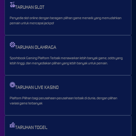
TARUHAN SLOT
Penyedia slot online dengan beragam pilihan game menarik yang memudahkan
pemain untuk mencapai jackpot
TARUHAN OLAHRAGA
Sportsbook Gaming Platform Terbaik menawarkan lebih banyak game, odds yang
lebih tinggi, dan menyediakan pilihan yang lebih banyak untuk pemain.
TARUHAN LIVE KASINO
Platform Pilihan bagi perusahaan-perusahaan terbaik di dunia, dengan pilihan
variasi game terbanyak
TARUHAN TOGEL