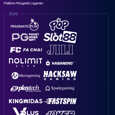
Platform Penyedia Layanan
Slots