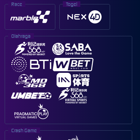
Race
Togel
Olahraga
Crash Game