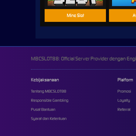
Mine Slot
A
MBCSLOT88: Official Server Provider dengan Eng
Kebijaksanaan
Platform
Tentang MBCSLOT88
Promosi
Responsible Gambling
Loyalty
Pusat Bantuan
Referral
Syarat dan Ketentuan