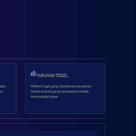
TARUHAN TOGEL
haan
Platform togel yang menarik dari perusahan
ame
terbaik di dunia yang menawarkan hadiah
kemenangan besar