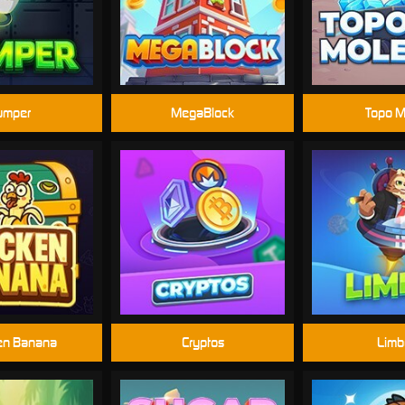
umper
MegaBlock
Topo M
en Banana
Cryptos
Limb