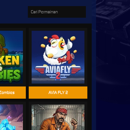
 Zombies
AVIA FLY 2