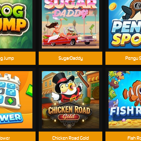
og Jump
SugarDaddy
Pengu S
Tower
Chicken Road Gold
Fish R