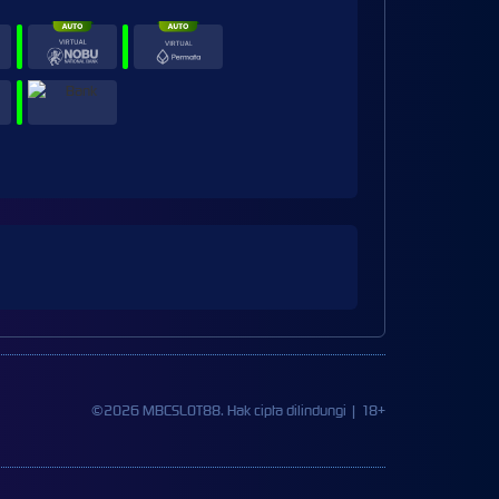
©2026 MBCSLOT88. Hak cipta dilindungi | 18+