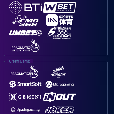
Crash Game