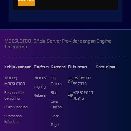
MBCSLOT88: Official Server Provider dengan Engine
Terlengkap
Kebijaksanaan
Platform
Kategori
Dukungan
Komunitas
Tentang
Promosi
Hot
+6285933
MBCSLOT88
Games
597430
Loyalty
Responsible
Slots
+62812655
Referral
Gambling
79316
Live
Pusat Bantuan
Casino
Syarat dan
Race
Ketentuan
Togel