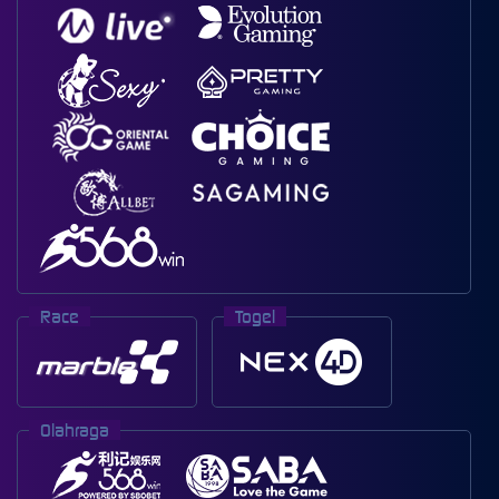
Race
Togel
Olahraga