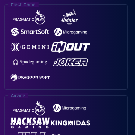
Crash Game
Arcade