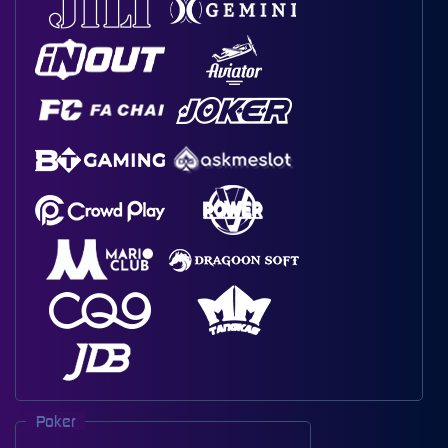
Poker