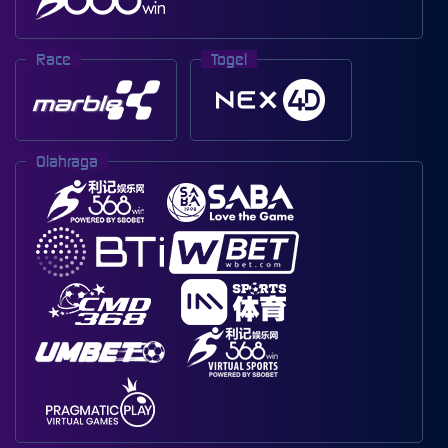
Race
Togel
Olahraga