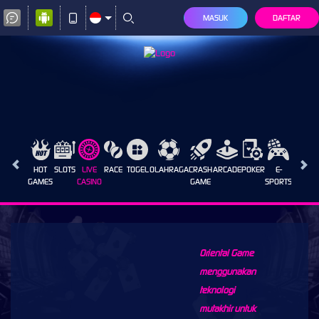
MASUK
DAFTAR
HOT
SLOTS
LIVE
RACE
TOGEL
OLAHRAGA
CRASH
ARCADE
POKER
E-
SABUN
GAMES
CASINO
GAME
SPORTS
AYAM
Oriental Game
menggunakan
teknologi
mutakhir untuk