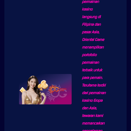
permainan
kasino
langsung di
Filipina dan
pasar Asia,
Oriental Game
menampilkan
portofolio
permainan
terbaik untuk
para pemain.
Terutama terdiri
dari permainan
kasino Eropa
dan Asia,
tawaran kami
memancarkan
pengalaman