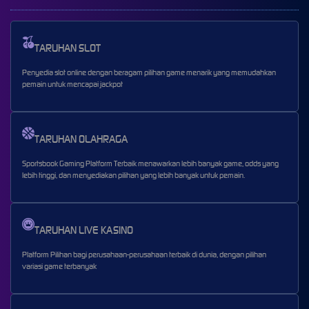
TARUHAN SLOT
Penyedia slot online dengan beragam pilihan game menarik yang memudahkan
pemain untuk mencapai jackpot
TARUHAN OLAHRAGA
Sportsbook Gaming Platform Terbaik menawarkan lebih banyak game, odds yang
lebih tinggi, dan menyediakan pilihan yang lebih banyak untuk pemain.
TARUHAN LIVE KASINO
Platform Pilihan bagi perusahaan-perusahaan terbaik di dunia, dengan pilihan
variasi game terbanyak