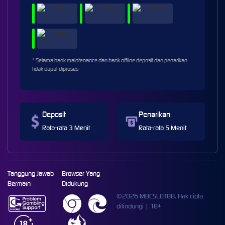
* Selama bank maintenance dan bank offline deposit dan penarikan
tidak dapat diproses
Deposit
Penarikan
Rata-rata 3 Menit
Rata-rata 5 Menit
Tanggung Jawab
Browser Yang
Bermain
Didukung
©2026 MBCSLOT88. Hak cipta
dilindungi | 18+