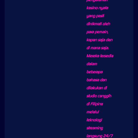
kasino nyata
yang pasti
dinikmati oleh
para pemain,
kapan saja dan
di mana saja.
Mereka tersedia
dalam
beberapa
bahasa dan
dilakukan di
studio canggih
di Filipina
melalui
teknologi
streaming
langsung 24/7