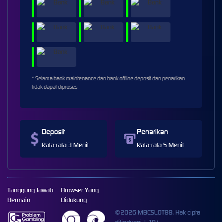
* Selama bank maintenance dan bank offline deposit dan penarikan
tidak dapat diproses
Deposit
Penarikan
Rata-rata 3 Menit
Rata-rata 5 Menit
Tanggung Jawab
Browser Yang
Bermain
Didukung
©2026 MBCSLOT88. Hak cipta