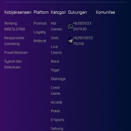
Kebijaksanaan
Platform
Kategori
Dukungan
Komunitas
Tentang
Promosi
Hot
+6285933
MBCSLOT88
Games
597430
Loyalty
Responsible
Slots
+62812655
Referral
Gambling
79316
Live
Pusat Bantuan
Casino
Syarat dan
Race
Ketentuan
Togel
Olahraga
Crash
Game
Arcade
Poker
E-Sports
Sabung