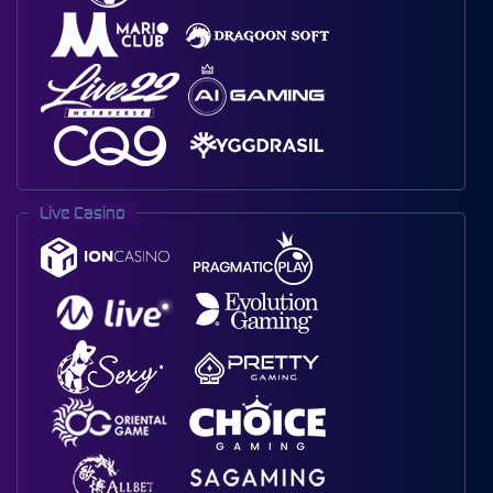
Live Casino