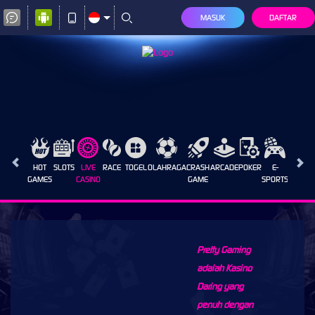
MASUK
DAFTAR
HOT
SLOTS
LIVE
RACE
TOGEL
OLAHRAGA
CRASH
ARCADE
POKER
E-
SABUN
GAMES
CASINO
GAME
SPORTS
AYAM
Pretty Gaming
adalah Kasino
Daring yang
penuh dengan