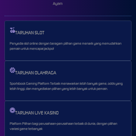
Ayam
TARUHAN SLOT
Penyedia slot online dengan beragam pilihan game menarik yang memudahkan
pemain untuk mencapai jackpot
TARUHAN OLAHRAGA
Sportsbook Gaming Platform Terbaik menawarkan lebih banyak game, odds yang
lebih tinggi, dan menyediakan pilihan yang lebih banyak untuk pemain.
TARUHAN LIVE KASINO
Platform Pilihan bagi perusahaan-perusahaan terbaik di dunia, dengan pilihan
variasi game terbanyak