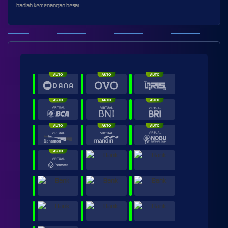
hadiah kemenangan besar