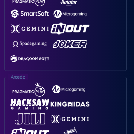
Arcade