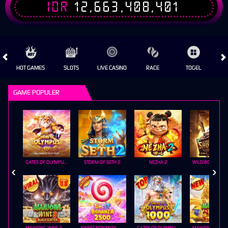
IDR
12,663,408,401
HOT GAMES
SLOTS
LIVE CASINO
RACE
TOGEL
OL
GAME POPULER
GATES OF OLYMPUS POP
STORM OF SETH 2
NEZHA 2
MAHJONG WINS 3 – BLACK SCATTER
SWEET BONANZA 2500
GATES OF OLYMPUS 1000